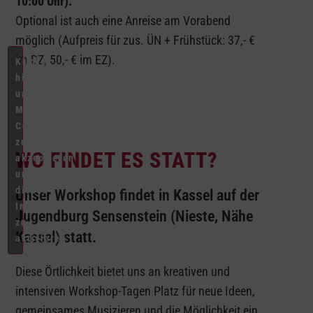
10:00 Uhr).
Optional ist auch eine Anreise am Vorabend
möglich (Aufpreis für zus. ÜN + Frühstück: 37,- €
im DZ, 50,- € im EZ).
Klicke
hier,
um
Marketing-
Cookies
zu
WO FINDET ES STATT?
akzeptieren
und
diesen
Unser Workshop findet in Kassel auf der
Inhalt
Jugendburg Sensenstein (Nieste, Nähe
zu
Kassel) statt.
aktivieren
Diese Örtlichkeit bietet uns an kreativen und
intensiven Workshop-Tagen Platz für neue Ideen,
gemeinsames Musizieren und die Möglichkeit ein